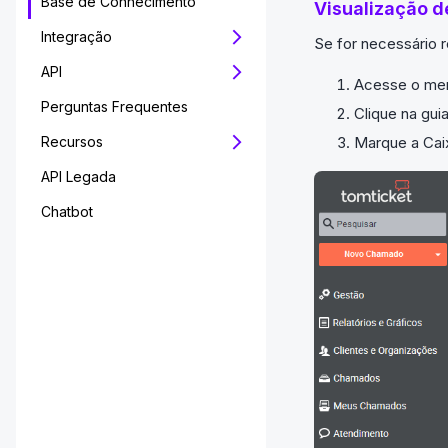
Base de Conhecimento
Visualização d
Integração
Se for necessário 
API
Acesse o men
Perguntas Frequentes
Clique na gu
Marque a Caix
Recursos
API Legada
Chatbot