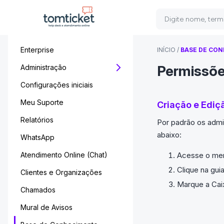
Enterprise
INÍCIO
/
BASE DE CO
Permissõe
Administração
Configurações iniciais
Meu Suporte
Criação e Ediç
Relatórios
Por padrão os admi
abaixo:
WhatsApp
Acesse o men
Atendimento Online (Chat)
Clique na gu
Clientes e Organizações
Marque a Caix
Chamados
Mural de Avisos