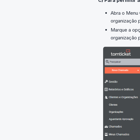
C) Para permitir
Abra o Menu 
organização 
Marque a opç
organização 