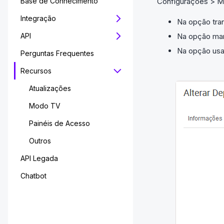
Base de Conhecimento
Configurações > M
Integração
Na opção tra
API
Na opção man
Na opção usar
Perguntas Frequentes
Recursos
Atualizações
Modo TV
Painéis de Acesso
Outros
API Legada
Chatbot