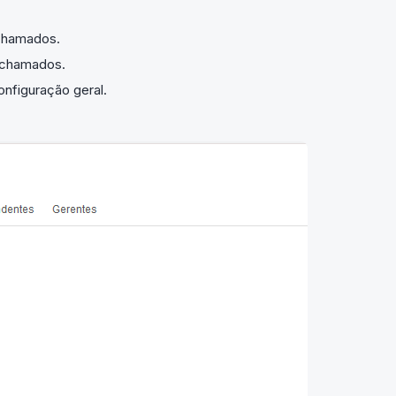
chamados.
 chamados.
nfiguração geral.